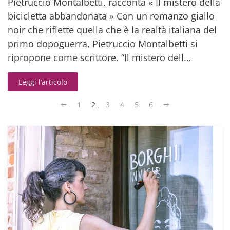
Pietruccio Montalbetti, racconta « Il mistero della
bicicletta abbandonata » Con un romanzo giallo
noir che riflette quella che è la realtà italiana del
primo dopoguerra, Pietruccio Montalbetti si
ripropone come scrittore. “Il mistero dell…
Leggi l’articolo
1
2
3
4
5
6