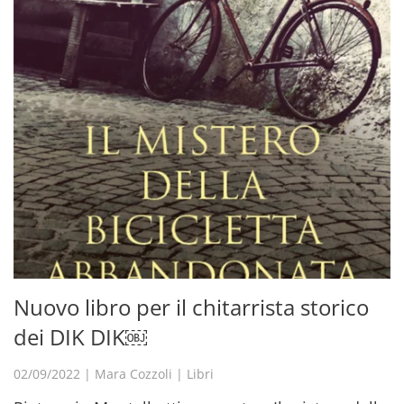
Nuovo libro per il chitarrista storico
dei DIK DIK￼
02/09/2022
|
Mara Cozzoli
|
Libri