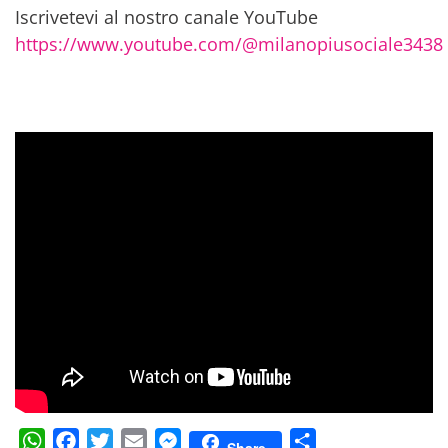
Iscrivetevi al nostro canale YouTube
https://www.youtube.com/@milanopiusociale3438
WhatsApp
Facebook
Twitter
Email
Messenger
Condividi