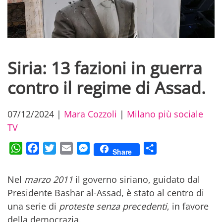
Siria: 13 fazioni in guerra
contro il regime di Assad.
07/12/2024
|
Mara Cozzoli
|
Milano più sociale
TV
WhatsApp
Facebook
Twitter
Email
Messenger
Condividi
Share
Nel
marzo 2011
il governo siriano, guidato dal
Presidente Bashar al-Assad, è stato al centro di
una serie di
proteste senza precedenti
, in favore
della democrazia.