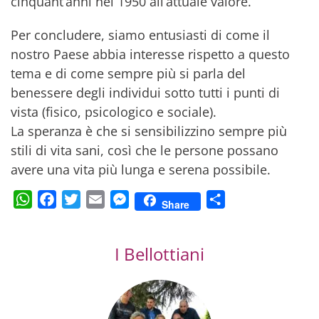
cinquant’anni nel 1950 all’attuale valore.
Per concludere, siamo entusiasti di come il
nostro Paese abbia interesse rispetto a questo
tema e di come sempre più si parla del
benessere degli individui sotto tutti i punti di
vista (fisico, psicologico e sociale).
La speranza è che si sensibilizzino sempre più
stili di vita sani, così che le persone possano
avere una vita più lunga e serena possibile.
WhatsApp
Facebook
Twitter
Email
Messenger
Condividi
Share
I Bellottiani