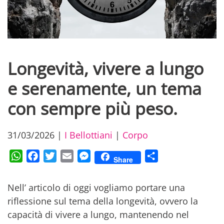
Longevità, vivere a lungo
e serenamente, un tema
con sempre più peso.
31/03/2026
|
I Bellottiani
|
Corpo
WhatsApp
Facebook
Twitter
Email
Messenger
Condividi
Share
Nell’ articolo di oggi vogliamo portare una
riflessione sul tema della longevità, ovvero la
capacità di vivere a lungo, mantenendo nel