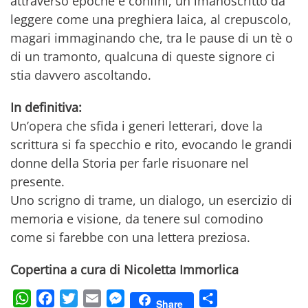
attraverso epoche e confini, un lmanoscritto da
leggere come una preghiera laica, al crepuscolo,
magari immaginando che, tra le pause di un tè o
di un tramonto, qualcuna di queste signore ci
stia davvero ascoltando.
In definitiva:
Un’opera che sfida i generi letterari, dove la
scrittura si fa specchio e rito, evocando le grandi
donne della Storia per farle risuonare nel
presente.
Uno scrigno di trame, un dialogo, un esercizio di
memoria e visione, da tenere sul comodino
come si farebbe con una lettera preziosa.
Copertina a cura di Nicoletta Immorlica
WhatsApp
Facebook
Twitter
Email
Messenger
Condividi
Share