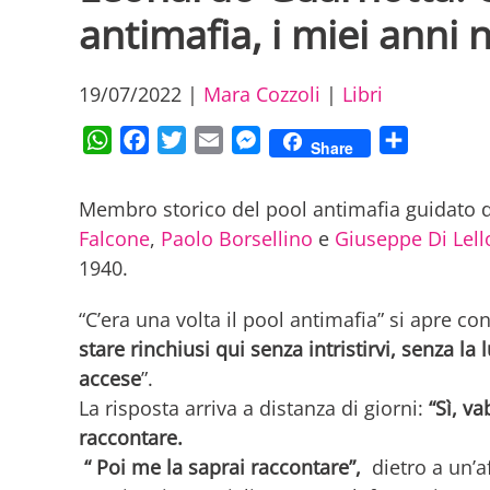
antimafia, i miei anni 
19/07/2022
|
Mara Cozzoli
|
Libri
WhatsApp
Facebook
Twitter
Email
Messenger
Condividi
Share
Membro storico del pool antimafia guidato
Falcone
,
Paolo Borsellino
e
Giuseppe Di Lell
1940.
“C’era una volta il pool antimafia” si apre 
stare rinchiusi qui senza intristirvi, senza 
accese
”.
La risposta arriva a distanza di giorni:
“Sì, v
raccontare.
“ Poi me la saprai raccontare”,
dietro a un’a