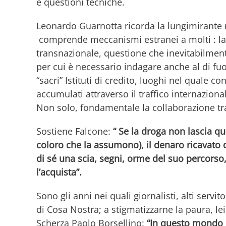
e questioni tecniche.
Leonardo Guarnotta ricorda la lungimirante 
comprende meccanismi estranei a molti : l
transnazionale, questione che inevitabilmente
per cui è necessario indagare anche al di fuo
“sacri” Istituti di credito, luoghi nel quale co
accumulati attraverso il traffico internaziona
Non solo, fondamentale la collaborazione tr
Sostiene Falcone:
“ Se la droga non lascia qua
coloro che la assumono), il denaro ricavato
di sé una scia, segni, orme del suo percorso,
l’acquista”.
Sono gli anni nei quali giornalisti, alti serv
di Cosa Nostra; a stigmatizzarne la paura, lei
Scherza Paolo Borsellino:
“In questo mondo c