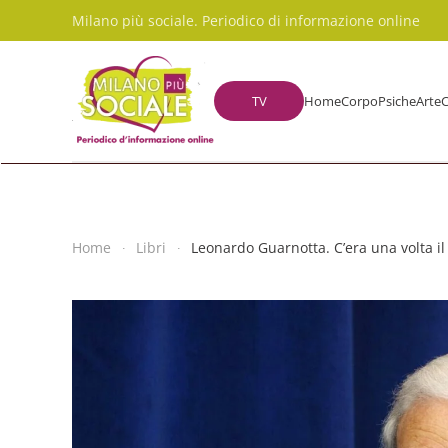
Milano più sociale. Periodico di informazione online
Skip to main content
TV
Home
Corpo
Psiche
Arte
C
Home
Libri
Leonardo Guarnotta. C’era una volta il 