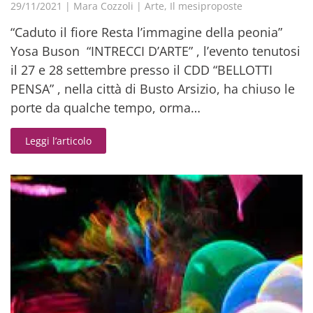
29/11/2021
|
Mara Cozzoli
|
Arte
,
Il mesiproposte
“Caduto il fiore Resta l’immagine della peonia”
Yosa Buson “INTRECCI D’ARTE” , l’evento tenutosi
il 27 e 28 settembre presso il CDD “BELLOTTI
PENSA” , nella città di Busto Arsizio, ha chiuso le
porte da qualche tempo, orma…
Leggi l’articolo