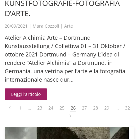
KUNSTFOTOGRAFIE-FOTOGRAFIA
D’ARTE.
20/09/2021
|
Mara Cozzoli
|
Arte
Atelier Alchimia Arte – Dortmund
Kunstausstellung / Collettiva 01 – 31 Oktober /
ottobre 2021 Dortmund – Germany L’idea di
rendere “Atelier Alchimia” a Dortmund, in
Germania, una vetrina per l’arte e la fotografia
internazionale nasce dur…
Leggi l’articolo
1
…
23
24
25
26
27
28
29
…
32