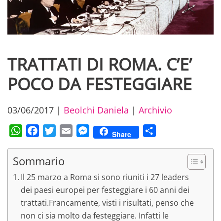
TRATTATI DI ROMA. C’E’
POCO DA FESTEGGIARE
03/06/2017
|
Beolchi Daniela
|
Archivio
WhatsApp
Facebook
Twitter
Email
Messenger
Condividi
Share
Sommario
Il 25 marzo a Roma si sono riuniti i 27 leaders
dei paesi europei per festeggiare i 60 anni dei
trattati.Francamente, visti i risultati, penso che
non ci sia molto da festeggiare. Infatti le