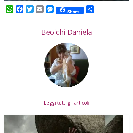
WhatsApp
Facebook
Twitter
Email
Messenger
Condividi
Share
Beolchi Daniela
Leggi tutti gli articoli