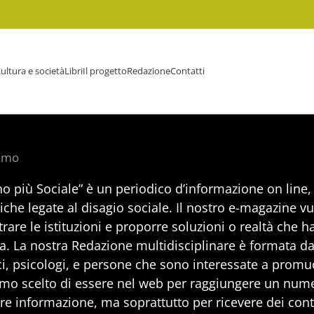
ultura e società
Libri
Il progetto
Redazione
Contatti
iamo
no più Sociale” è un periodico d’informazione on line
iche legate al disagio sociale. Il nostro e-magazine v
rare le istituzioni e proporre soluzioni o realtà che h
a. La nostra Redazione multidisciplinare è formata da 
i, psicologi, e persone che sono interessate a promuo
mo scelto di essere nel web per raggiungere un num
are informazione, ma soprattutto per ricevere dei cont