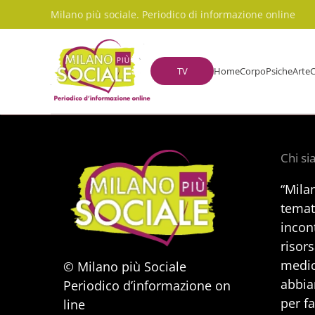
Milano più sociale. Periodico di informazione online
Skip to main content
TV
Home
Corpo
Psiche
Arte
C
Chi s
“Mila
temat
incont
risors
medic
© Milano più Sociale
abbia
Periodico d’informazione on
per f
line