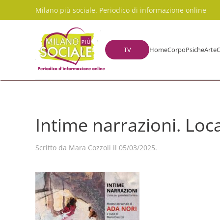
Milano più sociale. Periodico di informazione online
Skip to main content
TV
Home
Corpo
Psiche
Arte
C
Intime narrazioni. Loc
Scritto da
Mara Cozzoli
il
05/03/2025
.