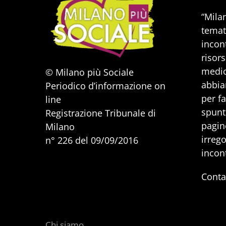
“Mila
temat
incont
risors
medic
© Milano più Sociale
abbia
Periodico d’informazione on
per f
line
spunti
Registrazione Tribunale di
pagine
Milano
irrego
n° 226 del 09/09/2016
incon
Conta
Chi siamo