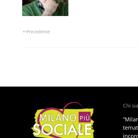
Precedente
Chi s
“Mila
temat
incont