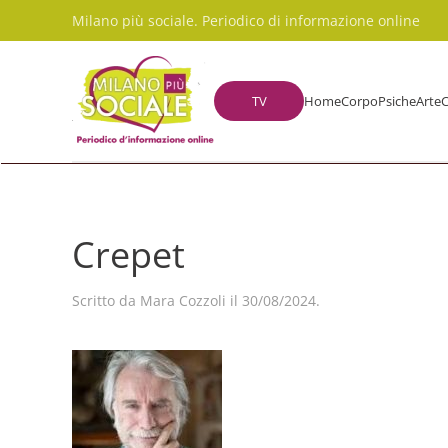
Milano più sociale. Periodico di informazione online
Skip to main content
TV
Home
Corpo
Psiche
Arte
C
Crepet
Scritto da
Mara Cozzoli
il
30/08/2024
.