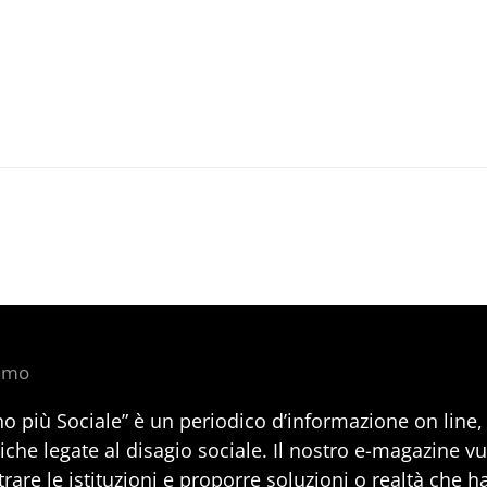
iamo
no più Sociale” è un periodico d’informazione on line
iche legate al disagio sociale. Il nostro e-magazine v
rare le istituzioni e proporre soluzioni o realtà che h