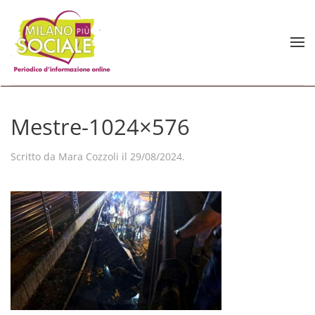
Skip to main content
Mestre-1024×576
Scritto da
Mara Cozzoli
il
29/08/2024
.