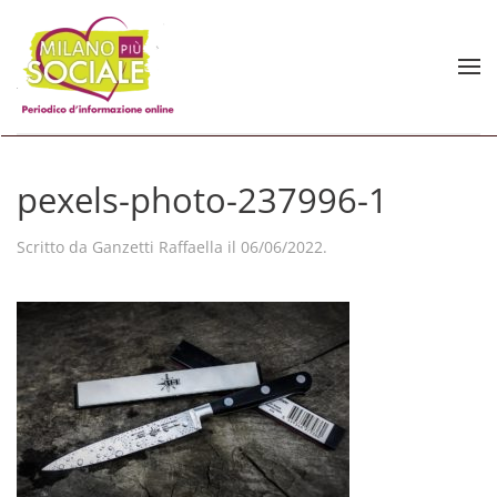
Skip to main content
pexels-photo-237996-1
Scritto da
Ganzetti Raffaella
il
06/06/2022
.