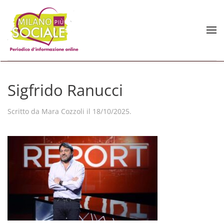
Skip to main content
Sigfrido Ranucci
Scritto da
Mara Cozzoli
il
18/10/2025
.