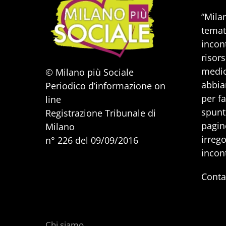
“Mila
temat
incont
risors
medic
© Milano più Sociale
abbia
Periodico d’informazione on
per f
line
spunti
Registrazione Tribunale di
pagine
Milano
irrego
n° 226 del 09/09/2016
incon
Conta
Chi siamo