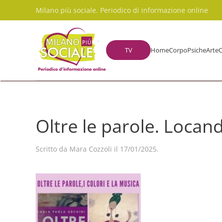
Milano più sociale. Periodico di informazione online
Skip to main content
TV
Home
Corpo
Psiche
Arte
C
Oltre le parole. Locan
Scritto da
Mara Cozzoli
il
17/01/2025
.