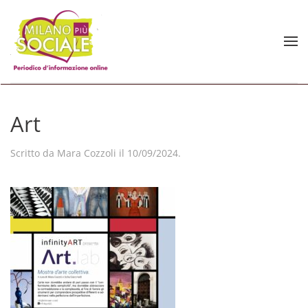
Skip to main content
Art
Scritto da
Mara Cozzoli
il
10/09/2024
.