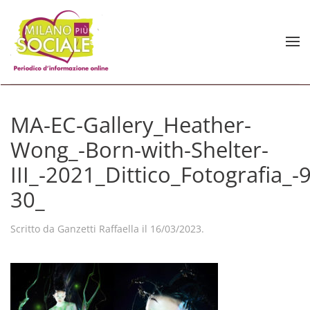
Skip to main content
MA-EC-Gallery_Heather-
Wong_-Born-with-Shelter-
III_-2021_Dittico_Fotografia_
30_
Scritto da
Ganzetti Raffaella
il
16/03/2023
.