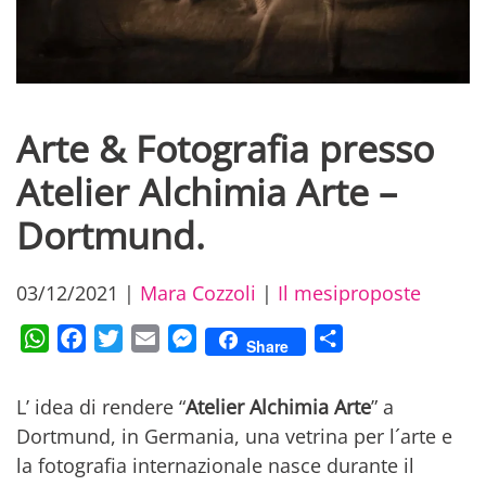
Arte & Fotografia presso
Atelier Alchimia Arte –
Dortmund.
03/12/2021
|
Mara Cozzoli
|
Il mesiproposte
WhatsApp
Facebook
Twitter
Email
Messenger
Condividi
Share
L’ idea di rendere “
Atelier Alchimia Arte
” a
Dortmund, in Germania, una vetrina per l´arte e
la fotografia internazionale nasce durante il