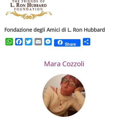
Fondazione degli Amici di L. Ron Hubbard
WhatsApp
Facebook
Twitter
Email
Messenger
Condividi
Share
Mara Cozzoli