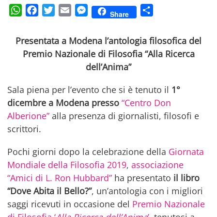
WhatsApp
Facebook
Twitter
Email
Messenger
Condividi
Share
Presentata a Modena l’antologia filosofica del
Premio Nazionale di Filosofia “Alla Ricerca
dell’Anima”
Sala piena per l’evento che si è tenuto il
1°
dicembre a Modena presso
“Centro Don
Alberione”
alla presenza di giornalisti, filosofi e
scrittori.
Pochi giorni dopo la celebrazione della
Giornata
Mondiale della Filosofia 2019
,
associazione
“Amici di L. Ron Hubbard”
ha presentato
il libro
“Dove Abita il Bello?”
, un’antologia con i migliori
saggi ricevuti in occasione del
Premio Nazionale