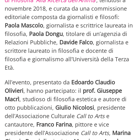
di Filosofia ‘
Alla Ricerca dell’Anima
’
, tenutosi a
novembre 2018, e curata da una commissione
editoriale composta da giornalisti e filosofi:
Paola Mascolo
, giornalista e scrittrice laureata in
filosofia,
Paola Dongu
, titolare di un’agenzia di
Relazioni Pubbliche,
Davide Falco
, giornalista e
scrittore laureato in filosofia e docente di
filosofia e giornalismo all’Università della Terza
Età.
All’evento, presentato da
Edoardo Claudio
Olivieri
, hanno partecipato: il
prof. Giuseppe
Macrì
, studioso di filosofia estetica e autore di
otto pubblicazioni,
Giulio
Nicolosi
, presidente
dell’Associazione Culturale
Call to Arts
e
cantautore,
Franco Farina
, pittore e vice
presidente dell’Associazione
Call to Arts
,
Marina