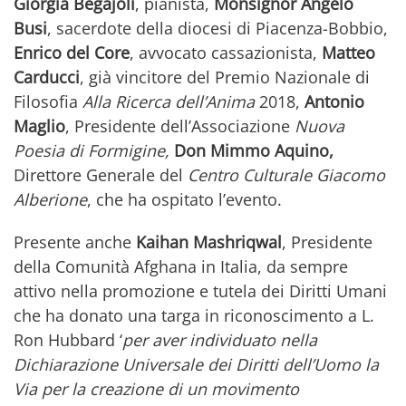
Giorgia Begajoli
, pianista,
Monsignor Angelo
Busi
, sacerdote della diocesi di Piacenza-Bobbio,
Enrico del Core
, avvocato cassazionista,
Matteo
Carducci
, già vincitore del Premio Nazionale di
Filosofia
Alla Ricerca dell’Anima
2018,
Antonio
Maglio
, Presidente dell’Associazione
Nuova
Poesia di Formigine,
Don Mimmo Aquino,
Direttore Generale del
Centro Culturale Giacomo
Alberione
, che ha ospitato l’evento.
Presente anche
Kaihan Mashriqwal
, Presidente
della Comunità Afghana in Italia, da sempre
attivo nella promozione e tutela dei Diritti Umani
che ha donato una targa in riconoscimento a L.
Ron Hubbard ‘
per aver individuato nella
Dichiarazione Universale dei Diritti dell’Uomo la
Via per la creazione di un movimento