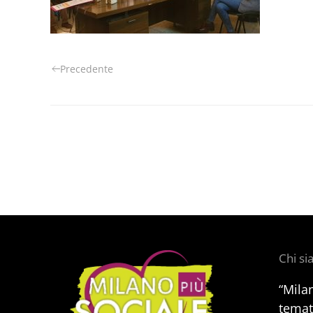
Precedente
Chi s
“Mila
temat