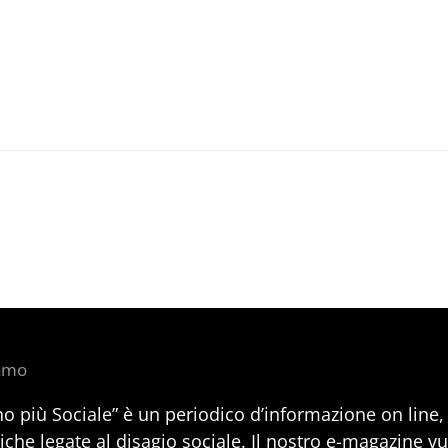
iamo
no più Sociale” è un periodico d’informazione on line
iche legate al disagio sociale. Il nostro e-magazine v