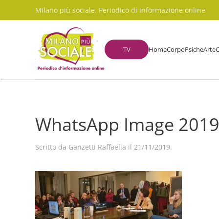
Milano più sociale. Periodico di informazione online
Skip to main content
TV
Home
Corpo
Psiche
Arte
C
WhatsApp Image 2019-1
Scritto da
Ganzetti Raffaella
il
21/11/2019
.