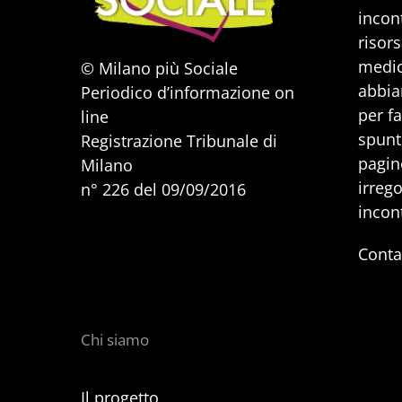
incont
risors
medic
© Milano più Sociale
abbia
Periodico d’informazione on
per f
line
spunti
Registrazione Tribunale di
pagine
Milano
irrego
n° 226 del 09/09/2016
incon
Conta
Chi siamo
Il progetto