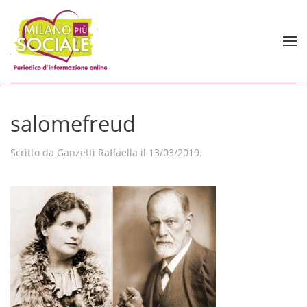
Skip to main content
salomefreud
Scritto da
Ganzetti Raffaella
il
13/03/2019
.