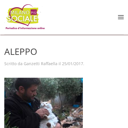
Skip to main content
ALEPPO
Scritto da
Ganzetti Raffaella
il
25/01/2017
.