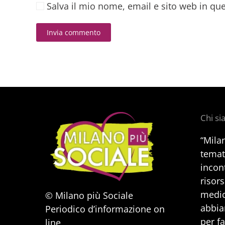
Salva il mio nome, email e sito web in q
Invia commento
Alternative:
Chi s
“Mila
temat
incont
risors
medic
© Milano più Sociale
abbia
Periodico d’informazione on
per f
line