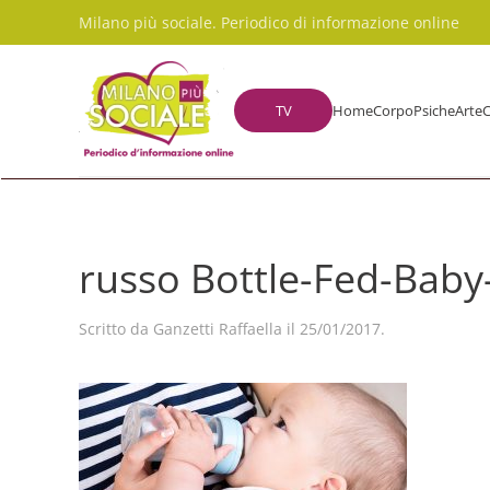
Milano più sociale. Periodico di informazione online
Skip to main content
TV
Home
Corpo
Psiche
Arte
C
russo Bottle-Fed-Baby
Scritto da
Ganzetti Raffaella
il
25/01/2017
.