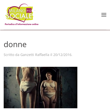
Skip to main content
donne
Scritto da
Ganzetti Raffaella
il
20/12/2016
.