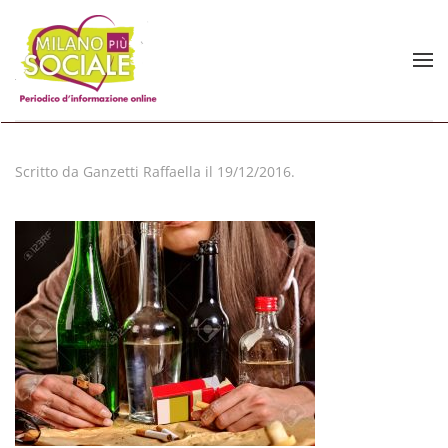
Skip to main content
Scritto da
Ganzetti Raffaella
il
19/12/2016
.