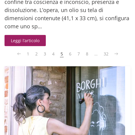
confine tra coscienza e inconscio, presenza e
dissoluzione. L’opera, un olio su tela di
dimensioni contenute (41,1 x 33 cm), si configura
come uno sp…
Leggi l’articolo
1
2
3
4
5
6
7
8
…
32