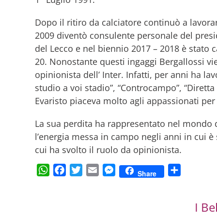
Dopo il ritiro da calciatore continuò a lavo
2009 diventò consulente personale del presi
del Lecco e nel biennio 2017 – 2018 è stato 
20. Nonostante questi ingaggi Bergallossi vi
opinionista dell’ Inter. Infatti, per anni ha l
studio a voi stadio”, “Controcampo”, “Diretta
Evaristo piaceva molto agli appassionati per
La sua perdita ha rappresentato nel mondo de
l’energia messa in campo negli anni in cui è s
cui ha svolto il ruolo da opinionista.
WhatsApp
Facebook
Twitter
Email
Messenger
Condividi
Share
I Be