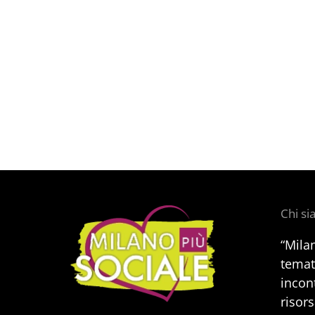
Chi s
“Mila
temat
incont
risors