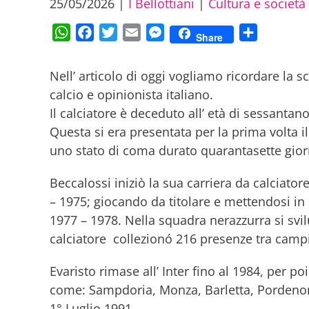
25/05/2026
|
I Bellottiani
|
Cultura e società
WhatsApp
Facebook
Twitter
Email
Messenger
Condividi
Share
Nell’ articolo di oggi vogliamo ricordare la 
calcio e opinionista italiano.
Il calciatore è deceduto all’ età di sessanta
Questa si era presentata per la prima volta i
uno stato di coma durato quarantasette gior
Beccalossi iniziò la sua carriera da calciator
– 1975; giocando da titolare e mettendosi in 
1977 – 1978. Nella squadra nerazzurra si svil
calciatore collezionó 216 presenze tra campi
Evaristo rimase all’ Inter fino al 1984, per p
come: Sampdoria, Monza, Barletta, Pordenone 
1° Luglio 1991.