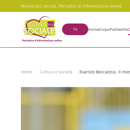
Milano più sociale. Periodico di informazione online
Skip to main content
TV
Home
Corpo
Psiche
Arte
C
Home
Cultura e società
Evaristo Beccalossi. Il mo