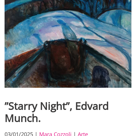
”Starry Night”, Edvard
Munch.
03/01/2025
|
Mara Cozzoli
|
Arte