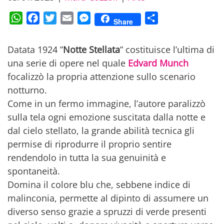
WhatsApp
Facebook
Twitter
Email
Messenger
Condividi
Share
Datata 1924 ”
Notte Stellata
” costituisce l’ultima di
una serie di opere nel quale
Edvard Munch
focalizzò la propria attenzione sullo scenario
notturno.
Come in un fermo immagine, l’autore paralizzò
sulla tela ogni emozione suscitata dalla notte e
dal cielo stellato, la grande abilità tecnica gli
permise di riprodurre il proprio sentire
rendendolo in tutta la sua genuinità e
spontaneità.
Domina il colore blu che, sebbene indice di
malinconia, permette al dipinto di assumere un
diverso senso grazie a spruzzi di verde presenti