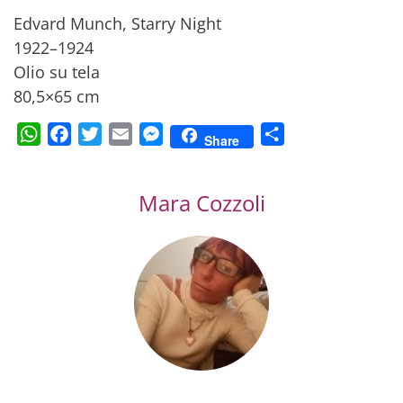
Edvard Munch, Starry Night
1922–1924
Olio su tela
80,5×65 cm
WhatsApp
Facebook
Twitter
Email
Messenger
Condividi
Share
Mara Cozzoli