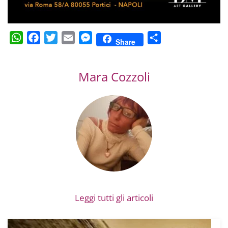
WhatsApp
Facebook
Twitter
Email
Messenger
Condividi
Share
Mara Cozzoli
Leggi tutti gli articoli