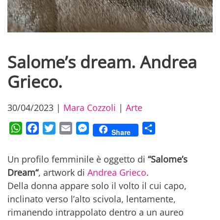
Salome’s dream. Andrea
Grieco.
30/04/2023
|
Mara Cozzoli
|
Arte
WhatsApp
Facebook
Twitter
Email
Messenger
Condividi
Share
Un profilo femminile è oggetto di
“Salome’s
Dream“
, artwork di
Andrea Grieco
.
Della donna appare solo il volto il cui capo,
inclinato verso l’alto scivola, lentamente,
rimanendo intrappolato dentro a un aureo