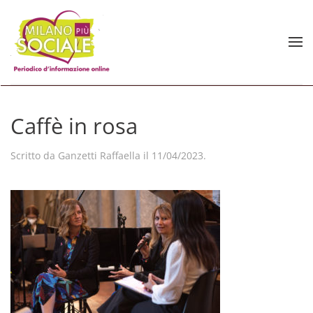
Skip to main content
Caffè in rosa
Scritto da
Ganzetti Raffaella
il
11/04/2023
.