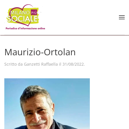
Skip to main content
Maurizio-Ortolan
Scritto da
Ganzetti Raffaella
il
31/08/2022
.