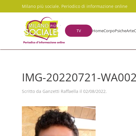
Milano più sociale. Periodico di informazione online
Skip to main content
TV
Home
Corpo
Psiche
Arte
C
IMG-20220721-WA00
Scritto da
Ganzetti Raffaella
il
02/08/2022
.