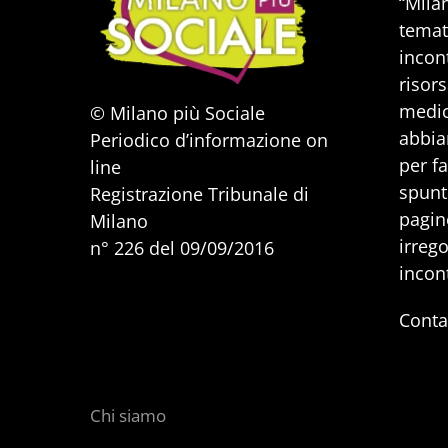
“Mila
temat
incont
risors
medic
© Milano più Sociale
abbia
Periodico d’informazione on
per f
line
spunti
Registrazione Tribunale di
pagine
Milano
irrego
n° 226 del 09/09/2016
incon
Conta
Chi siamo