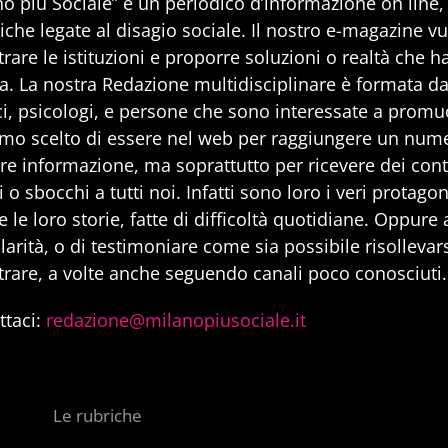
no più Sociale” è un periodico d’informazione on line
iche legate al disagio sociale. Il nostro e-magazine v
rare le istituzioni e proporre soluzioni o realtà che h
a. La nostra Redazione multidisciplinare è formata da 
i, psicologi, e persone che sono interessate a promuo
mo scelto di essere nel web per raggiungere un num
are informazione, ma soprattutto per ricevere dei cont
 o sbocchi a tutti noi. Infatti sono loro i veri protago
 le loro storie, fatte di difficoltà quotidiane. Oppure
larità, o di testimoniare come sia possibile risollevarsi
trare, a volte anche seguendo canali poco conosciuti.
ttaci:
redazione@milanopiusociale.it
Le rubriche