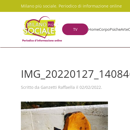
Milano più sociale. Periodico di informazione online
Skip to main content
TV
Home
Corpo
Psiche
Arte
C
IMG_20220127_14084
Scritto da
Ganzetti Raffaella
il
02/02/2022
.