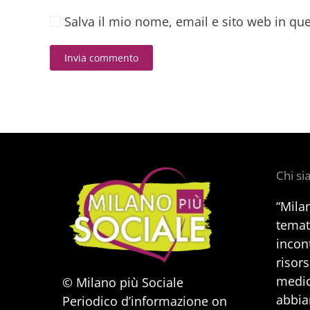
Salva il mio nome, email e sito web in q
Invia commento
Alternative:
Chi s
“Mila
temat
incont
risors
medic
© Milano più Sociale
abbia
Periodico d’informazione on