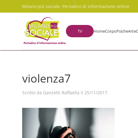
Milano più sociale. Periodico di informazione online
Skip to main content
TV
Home
Corpo
Psiche
Arte
C
violenza7
Scritto da
Ganzetti Raffaella
il
25/11/2017
.