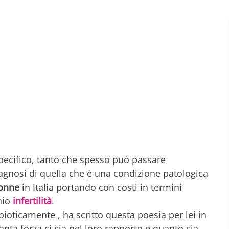
specifico, tanto che spesso può passare
iagnosi di quella che è una condizione patologica
donne
in Italia portando con costi in termini
chio
infertilità
.
bioticamente , ha scritto questa poesia per lei in
ta forza ci sia nel loro rapporto e quanto sia