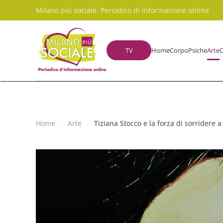
Milano più sociale. Periodico di informazione online
Skip to main content
TV
Home
Corpo
Psiche
Arte
C
Home
Arte
Tiziana Stocco e la forza di sorridere a 