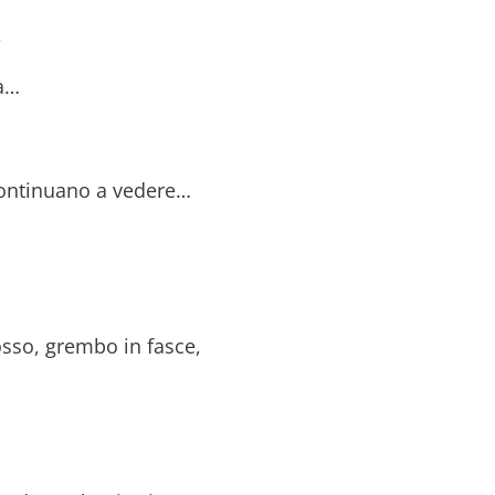
,
ia…
continuano a vedere…
osso, grembo in fasce,