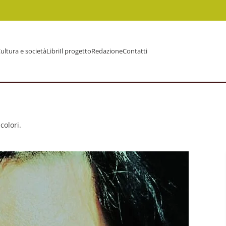
ultura e società
Libri
Il progetto
Redazione
Contatti
colori.