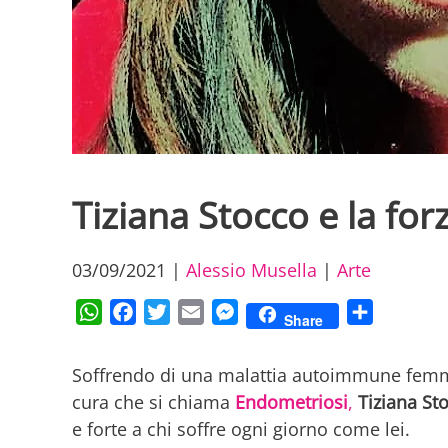
Tiziana Stocco e la forz
03/09/2021
|
Alessio Musella
|
Arte
WhatsApp
Facebook
Twitter
Email
Messenger
Condividi
Share
Soffrendo di una malattia autoimmune femmin
cura che si chiama
Endometriosi
,
Tiziana St
e forte a chi soffre ogni giorno come lei.