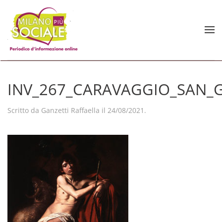
Skip to main content
INV_267_CARAVAGGIO_SAN_
Scritto da
Ganzetti Raffaella
il
24/08/2021
.