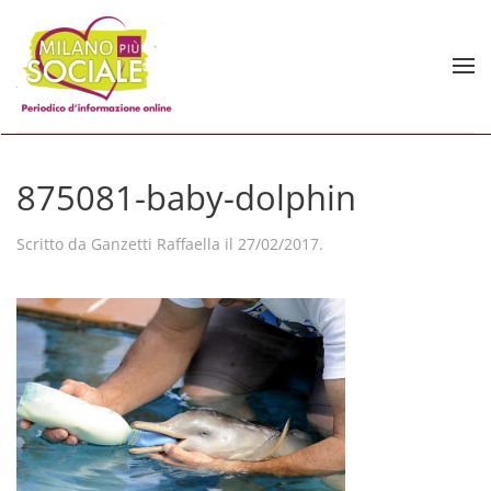
Skip to main content
875081-baby-dolphin
Scritto da
Ganzetti Raffaella
il
27/02/2017
.