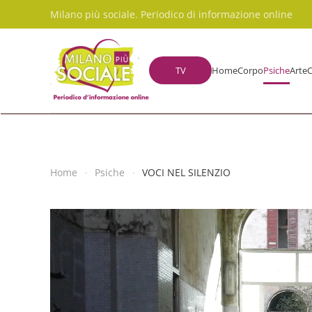
Milano più sociale. Periodico di informazione online
Skip to main content
TV
Home
Corpo
Psiche
Arte
C
Home
Psiche
VOCI NEL SILENZIO