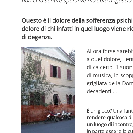
non ci fa sentire speranze ma solo angoscia 
Questo è il dolore della sofferenza psich
dolore di chi infatti in quel luogo viene r
di degenza
.
Allora forse sareb
a quel dolore, len
di calcetto, il suo
di musica, lo scopp
grigliata della Do
decadenti …
È un gioco? Una fan
rendere qualcosa di 
un luogo di incontro,
in parte essere la cu