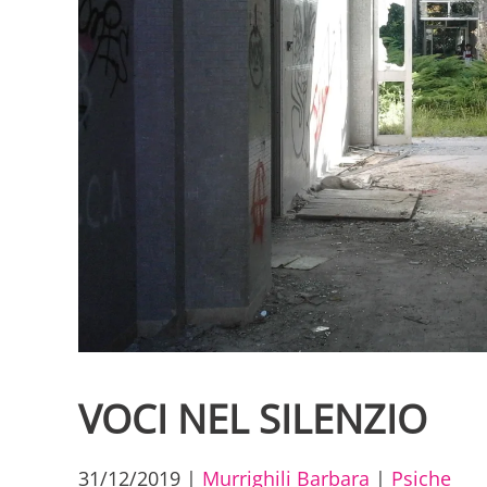
VOCI NEL SILENZIO
31/12/2019
|
Murrighili Barbara
|
Psiche