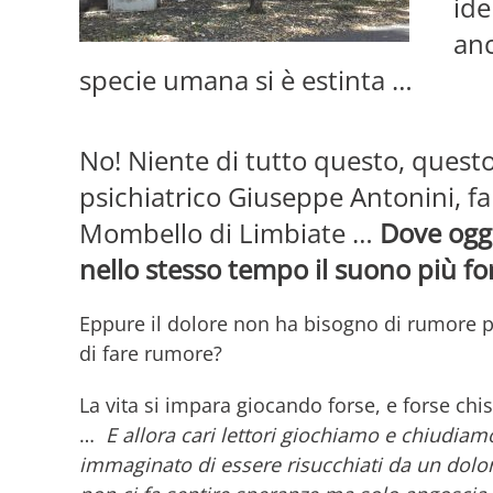
ide
anc
specie umana si è estinta …
No! Niente di tutto questo, questo 
psichiatrico Giuseppe Antonini, 
Mombello di Limbiate …
Dove oggi
nello stesso tempo il suono più forte
Eppure il dolore non ha bisogno di rumore pe
di fare rumore?
La vita si impara giocando forse, e forse c
…
E allora cari lettori giochiamo e chiudia
immaginato di essere risucchiati da un dolor