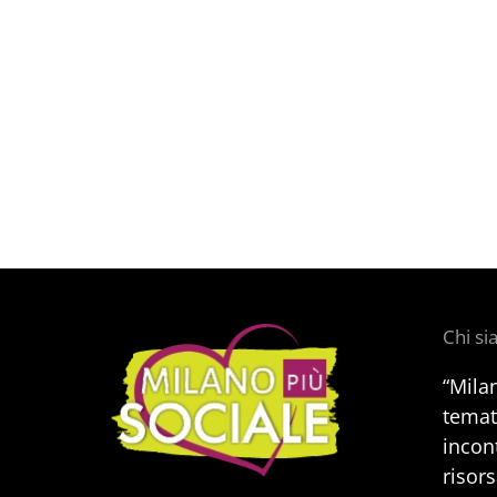
Chi s
“Mila
temat
incont
risors