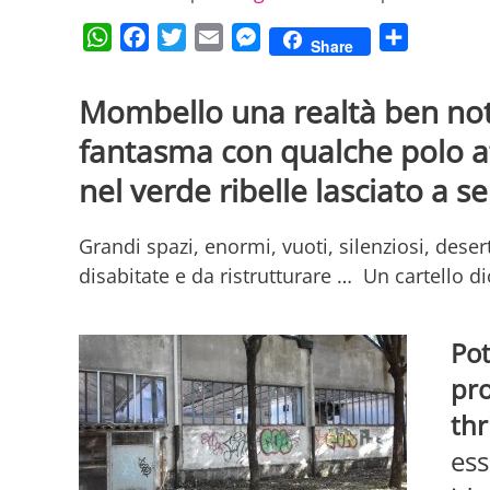
WhatsApp
Facebook
Twitter
Email
Messenger
Condividi
Share
Mombello una realtà ben nota
fantasma con qualche polo a
nel verde ribelle lasciato a s
Grandi spazi, enormi, vuoti, silenziosi, desert
disabitate e da ristrutturare … Un cartello dic
Pot
pro
thr
ess