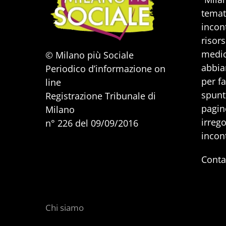
temat
incont
risors
medic
© Milano più Sociale
abbia
Periodico d’informazione on
per f
line
spunti
Registrazione Tribunale di
pagine
Milano
irrego
n° 226 del 09/09/2016
incon
Conta
Chi siamo