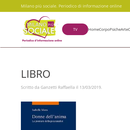
Milano più sociale. Periodico di informazione online
Skip to main content
TV
Home
Corpo
Psiche
Arte
C
LIBRO
Scritto da
Ganzetti Raffaella
il
13/03/2019
.