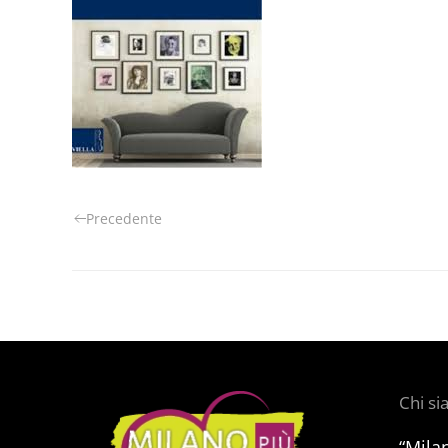
Precedente
Chi s
“Mila