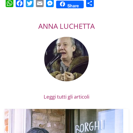
WhatsApp
Facebook
Twitter
Email
Messenger
Condividi
Share
ANNA LUCHETTA
Leggi tutti gli articoli