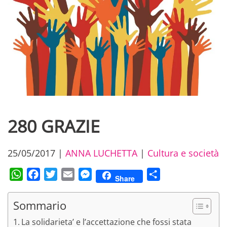
280 GRAZIE
25/05/2017
|
ANNA LUCHETTA
|
Cultura e società
WhatsApp
Facebook
Twitter
Email
Messenger
Condividi
Share
Sommario
La solidarieta’ e l’accettazione che fossi stata