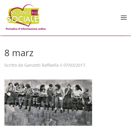
Skip to main content
8 marz
Scritto da
Ganzetti Raffaella
il
07/03/2017
.