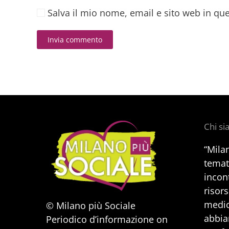
Salva il mio nome, email e sito web in q
Invia commento
Alternative:
Chi s
“Mila
temat
incont
risors
medic
© Milano più Sociale
abbia
Periodico d’informazione on