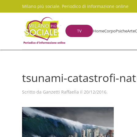
Milano più sociale. Periodico di informazione online
Skip to main content
TV
Home
Corpo
Psiche
Arte
C
tsunami-catastrofi-na
Scritto da
Ganzetti Raffaella
il
20/12/2016
.