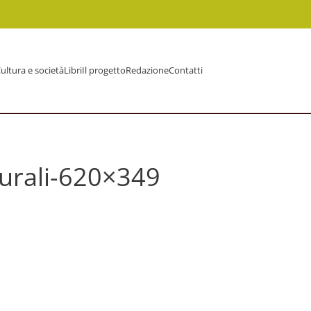
ultura e società
Libri
Il progetto
Redazione
Contatti
turali-620×349