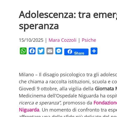
Adolescenza: tra emerg
speranza
15/10/2025
|
Mara Cozzoli
|
Psiche
WhatsApp
Facebook
Twitter
Email
Messenger
Condividi
Share
Milano – Il disagio psicologico tra gli adole
che chiama a raccolta istituzioni, scuola e c
Giovedì 9 ottobre, alla vigilia della
Giornata M
Medicinema dell’Ospedale Niguarda ha ospi
ricerca e speranza”
, promosso da
Fondazione
Niguarda
.
Un momento di confronto tra esper
affrontare una delle sfide più delicate del n