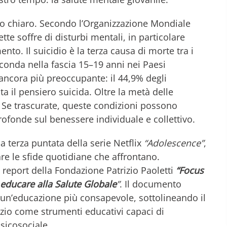
no chiaro. Secondo l’Organizzazione Mondiale
te soffre di disturbi mentali, in particolare
to. Il suicidio è la terza causa di morte tra i
seconda nella fascia 15–19 anni nei Paesi
è ancora più preoccupante: il 44,9% degli
 il pensiero suicida. Oltre la metà delle
 Se trascurate, queste condizioni possono
rofonde sul benessere individuale e collettivo.
a terza puntata della serie Netflix
“Adolescence”
,
are le sfide quotidiane che affrontano.
report della Fondazione Patrizio Paoletti
“Focus
r educare alla Salute Globale
”
. Il documento
 un’educazione più consapevole, sottolineando il
enzio come strumenti educativi capaci di
sicosociale.