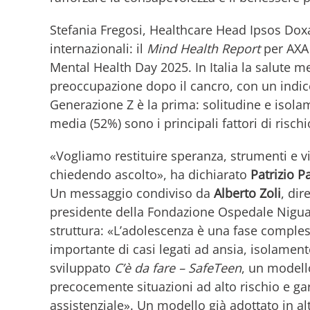
Stefania Fregosi, Healthcare Head Ipsos Doxa,
internazionali: il
Mind Health Report
per AXA 
Mental Health Day 2025. In Italia la salute m
preoccupazione dopo il cancro, con un indice
Generazione Z è la prima: solitudine e isola
media (52%) sono i principali fattori di rischi
«Vogliamo restituire speranza, strumenti e v
chiedendo ascolto», ha dichiarato
Patrizio Pa
Un messaggio condiviso da
Alberto Zoli
, dir
presidente della Fondazione Ospedale Niguar
struttura: «L’adolescenza è una fase comples
importante di casi legati ad ansia, isolame
sviluppato
C’è da fare – SafeTeen
, un modello
precocemente situazioni ad alto rischio e gar
assistenziale». Un modello già adottato in altr