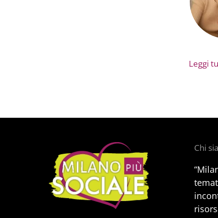
Leggi tut
Chi s
“Mila
temat
incont
risors