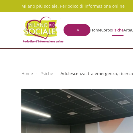
Milano più sociale. Periodico di informazione online
Skip to main content
TV
Home
Corpo
Psiche
Arte
C
Home
Psiche
Adolescenza: tra emergenza, ricerc