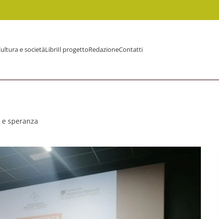
ultura e società
Libri
Il progetto
Redazione
Contatti
a e speranza