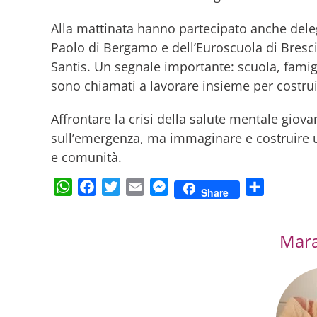
Alla mattinata hanno partecipato anche delega
Paolo di Bergamo e dell’Euroscuola di Bres
Santis. Un segnale importante: scuola, famiglia
sono chiamati a lavorare insieme per costruir
Affrontare la crisi della salute mentale giova
sull’emergenza, ma immaginare e costruire un
e comunità.
WhatsApp
Facebook
Twitter
Email
Messenger
Condividi
Share
Mara