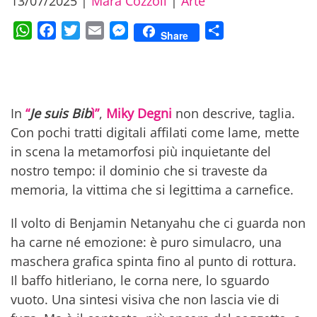
13/07/2025
|
Mara Cozzoli
|
Arte
WhatsApp
Facebook
Twitter
Email
Messenger
Condividi
Share
In
“
Je suis Bib
ì”
,
Miky Degni
non descrive, taglia.
Con pochi tratti digitali affilati come lame, mette
in scena la metamorfosi più inquietante del
nostro tempo: il dominio che si traveste da
memoria, la vittima che si legittima a carnefice.
Il volto di Benjamin Netanyahu che ci guarda non
ha carne né emozione: è puro simulacro, una
maschera grafica spinta fino al punto di rottura.
Il baffo hitleriano, le corna nere, lo sguardo
vuoto. Una sintesi visiva che non lascia vie di