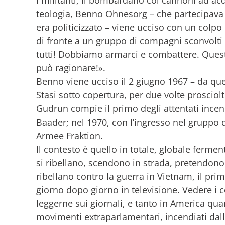
i militanti, li bombardano coi cannoni ad ac
teologia, Benno Ohnesorg – che partecipava p
era politicizzato – viene ucciso con un colpo
di fronte a un gruppo di compagni sconvolti
tutti! Dobbiamo armarci e combattere. Quest
può ragionare!».
Benno viene ucciso il 2 giugno 1967 – da que
Stasi sotto copertura, per due volte prosciolt
Gudrun compie il primo degli attentati incend
Baader; nel 1970, con l’ingresso nel gruppo d
Armee Fraktion.
Il contesto è quello in totale, globale ferme
si ribellano, scendono in strada, pretendono 
ribellano contro la guerra in Vietnam, il pr
giorno dopo giorno in televisione. Vedere i c
leggerne sui giornali, e tanto in America qua
movimenti extraparlamentari, incendiati dall