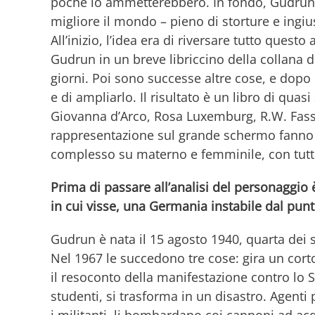
poche lo ammetterebbero. In fondo, Gudrun h
migliore il mondo – pieno di storture e ingius
All’inizio, l’idea era di riversare tutto que
Gudrun in un breve libriccino della collana di
giorni. Poi sono successe altre cose, e dopo
e di ampliarlo. Il risultato è un libro di qua
Giovanna d’Arco, Rosa Luxemburg, R.W. Fassb
rappresentazione sul grande schermo fanno
complesso su materno e femminile, con tutto
Prima di passare all’analisi del personaggio
in cui visse, una Germania instabile dal punt
Gudrun è nata il 15 agosto 1940, quarta dei s
Nel 1967 le succedono tre cose: gira un corto
il resoconto della manifestazione contro lo S
studenti, si trasforma in un disastro. Agenti 