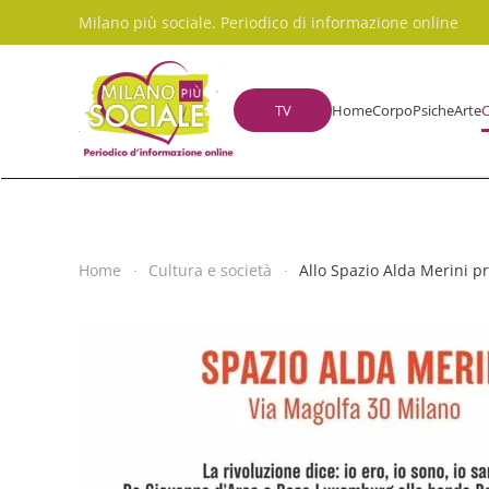
Milano più sociale. Periodico di informazione online
Skip to main content
TV
Home
Corpo
Psiche
Arte
C
Home
Cultura e società
Allo Spazio Alda Merini pr