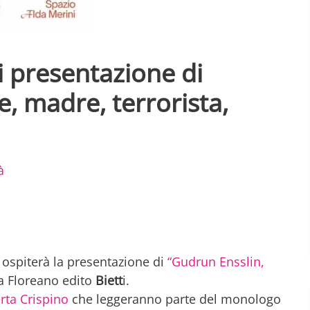
i presentazione di
e, madre, terrorista,
à
, ospiterà la presentazione di
“Gudrun Ensslin,
ia Floreano edito
Biett
i.
rta Crispino
che leggeranno parte del monologo