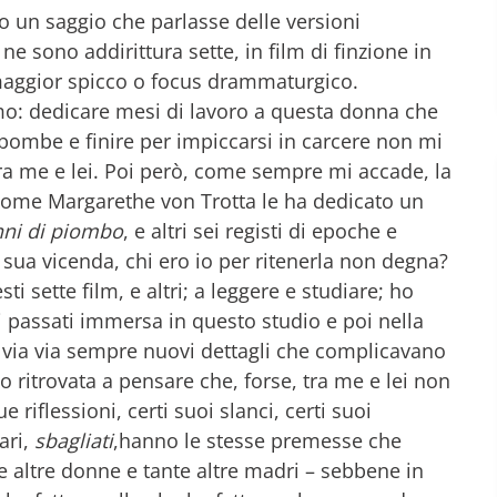
o un saggio che parlasse delle versioni
e sono addirittura sette, in film di finzione in
maggior spicco o focus drammaturgico.
o: dedicare mesi di lavoro a questa donna che
 bombe e finire per impiccarsi in carcere non mi
tra me e lei. Poi però, come sempre mi accade, la
 come Margarethe von Trotta le ha dedicato un
ni di piombo
, e altri sei registi di epoche e
 sua vicenda, chi ero io per ritenerla non degna?
i sette film, e altri; a leggere e studiare; ho
 passati immersa in questo studio e poi nella
 via via sempre nuovi dettagli che complicavano
o ritrovata a pensare che, forse, tra me e lei non
 riflessioni, certi suoi slanci, certi suoi
ari,
sbagliati
,hanno le stesse premesse che
e altre donne e tante altre madri – sebbene in