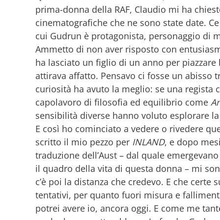
prima-donna della RAF, Claudio mi ha chiest
cinematografiche che ne sono state date. Ce n
cui Gudrun è protagonista, personaggio di 
Ammetto di non aver risposto con entusiasm
ha lasciato un figlio di un anno per piazzare
attirava affatto. Pensavo ci fosse un abisso 
curiosità ha avuto la meglio: se una regista
capolavoro di filosofia ed equilibrio come
An
sensibilità diverse hanno voluto esplorare la
E così ho cominciato a vedere o rivedere quest
scritto il mio pezzo per
INLAND
, e dopo mesi
traduzione dell’Aust – dal quale emergevano
il quadro della vita di questa donna – mi son
c’è poi la distanza che credevo. E che certe sue
tentativi, per quanto fuori misura e falliment
potrei avere io, ancora oggi. E come me tant