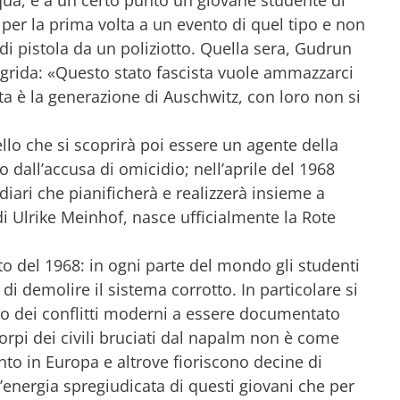
qua, e a un certo punto un giovane studente di
er la prima volta a un evento di quel tipo e non
 di pistola da un poliziotto. Quella sera, Gudrun
 grida: «Questo stato fascista vuole ammazzarci
a è la generazione di Auschwitz, con loro non si
llo che si scoprirà poi essere un agente della
o dall’accusa di omicidio; nell’aprile del 1968
iari che pianificherà e realizzerà insieme a
i Ulrike Meinhof, nasce ufficialmente la Rote
nto del 1968: in ogni parte del mondo gli studenti
di demolire il sistema corrotto. In particolare si
imo dei conflitti moderni a essere documentato
orpi dei civili bruciati dal napalm non è come
nto in Europa e altrove fioriscono decine di
’energia spregiudicata di questi giovani che per