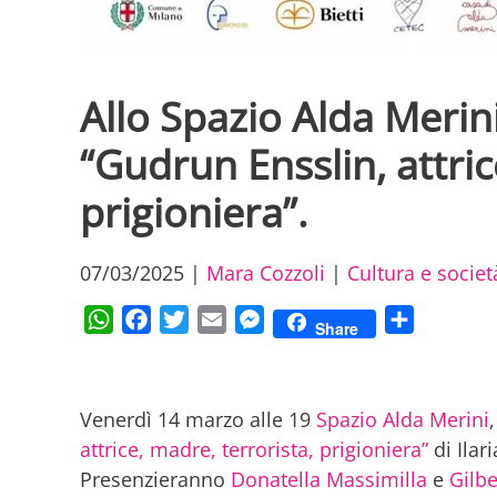
Allo Spazio Alda Merin
“Gudrun Ensslin, attric
prigioniera”.
07/03/2025
|
Mara Cozzoli
|
Cultura e societ
WhatsApp
Facebook
Twitter
Email
Messenger
Condividi
Share
Venerdì 14 marzo alle 19
Spazio Alda Merini
attrice, madre, terrorista, prigioniera”
di Ilar
Presenzieranno
Donatella Massimilla
e
Gilbe