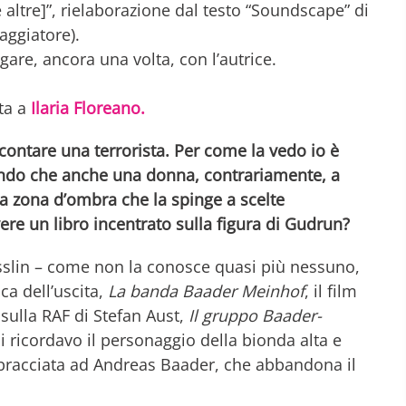
e altre]”, rielaborazione dal testo “Soundscape” di
aggiatore).
ogare, ancora una volta, con l’autrice.
ta a
Ilaria Floreano.
contare una terrorista.
Per come la vedo io è
neando che anche una donna, contrariamente, a
a zona d’ombra che la spinge a scelte
ere un libro incentrato sulla figura di Gudrun?
sslin – come non la conosce quasi più nessuno,
oca dell’uscita,
La banda Baader Meinhof
, il film
” sulla RAF di Stefan Aust,
Il gruppo Baader-
i ricordavo il personaggio della bionda alta e
bracciata ad Andreas Baader, che abbandona il