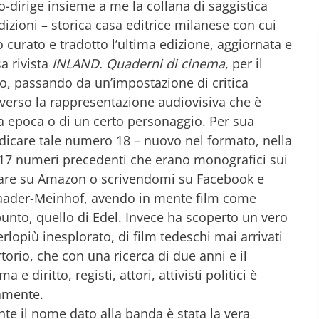
co-dirige insieme a me la collana di saggistica
dizioni – storica casa editrice milanese con cui
o curato e tradotto l’ultima edizione, aggiornata e
sa rivista
INLAND. Quaderni di cinema
, per il
, passando da un’impostazione di critica
averso la rappresentazione audiovisiva che è
ta epoca o di un certo personaggio. Per sua
dedicare tale numero 18 – nuovo nel formato, nella
i 17 numeri precedenti che erano monografici sui
uistare su Amazon o scrivendomi su Facebook e
 Baader-Meinhof, avendo in mente film come
unto, quello di Edel. Invece ha scoperto un vero
opiù inesplorato, di film tedeschi mai arrivati
rtorio, che con una ricerca di due anni e il
 e diritto, registi, attori, attivisti politici è
amente.
e il nome dato alla banda è stata la vera