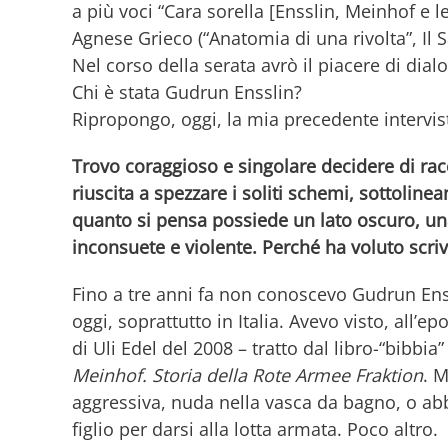
a più voci “Cara sorella [Ensslin, Meinhof e l
Agnese Grieco (“Anatomia di una rivolta”, Il S
Nel corso della serata avrò il piacere di dial
Chi è stata Gudrun Ensslin?
Ripropongo, oggi, la mia precedente intervis
Trovo coraggioso e singolare decidere di rac
riuscita a spezzare i soliti schemi, sottoli
quanto si pensa possiede un lato oscuro, un
inconsuete e violente.
Perché ha voluto scriv
Fino a tre anni fa non conoscevo Gudrun En
oggi, soprattutto in Italia. Avevo visto, all’ep
di Uli Edel del 2008 – tratto dal libro-“bibbia
Meinhof. Storia della Rote Armee Fraktion
. M
aggressiva, nuda nella vasca da bagno, o ab
figlio per darsi alla lotta armata. Poco altro.