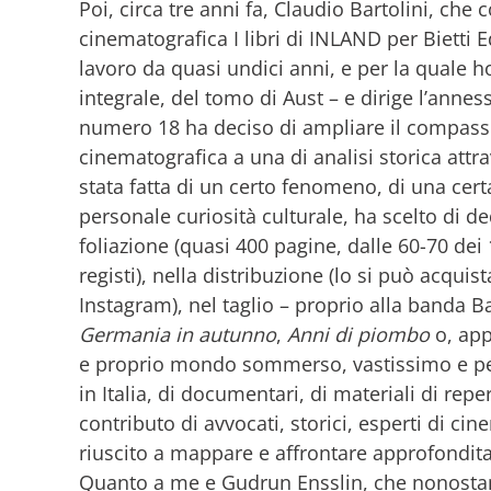
Poi, circa tre anni fa, Claudio Bartolini, che 
cinematografica I libri di INLAND per Bietti E
lavoro da quasi undici anni, e per la quale h
integrale, del tomo di Aust – e dirige l’annes
numero 18 ha deciso di ampliare il compasso
cinematografica a una di analisi storica attr
stata fatta di un certo fenomeno, di una cer
personale curiosità culturale, ha scelto di 
foliazione (quasi 400 pagine, dalle 60-70 de
registi), nella distribuzione (lo si può acq
Instagram), nel taglio – proprio alla banda
Germania in autunno
,
Anni di piombo
o, app
e proprio mondo sommerso, vastissimo e perl
in Italia, di documentari, di materiali di repe
contributo di avvocati, storici, esperti di cinema
riuscito a mappare e affrontare approfondit
Quanto a me e Gudrun Ensslin, che nonostant