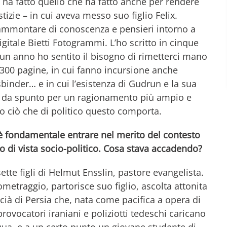
a fatto quello che ha fatto anche per rendere
tizie – in cui aveva messo suo figlio Felix.
sto ammontare di conoscenza e pensieri intorno a
gitale Bietti Fotogrammi. L’ho scritto in cinque
 un anno ho sentito il bisogno di rimetterci mano
si 300 pagine, in cui fanno incursione anche
inder… e in cui l’esistenza di Gudrun e la sua
 da spunto per un ragionamento più ampio e
 ciò che di politico questo comporta.
 è fondamentale entrare nel merito del contesto
o di vista socio-politico. Cosa stava accadendo?
ette figli di Helmut Ensslin, pastore evangelista.
metraggio, partorisce suo figlio, ascolta attonita
cià di Persia che, nata come pacifica a opera di
provocatori iraniani e poliziotti tedeschi caricano