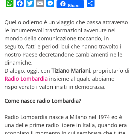
WhatsApp
Facebook
Twitter
Email
Messenger
Condividi
Share
Quello odierno è un viaggio che passa attraverso
le innumerevoli trasformazioni avvenute nel
mondo della comunicazione toccando, in
seguito, fatti e periodi bui che hanno travolto il
nostro Paese decretandone cambiamenti nelle
dinamiche.
Dialogo, oggi, con
Tiziano Mariani
, proprietario di
Radio Lombardia
insieme al quale abbiamo
rispolverato i valori insiti in democrazia.
Come nasce radio Lombardia?
Radio Lombardia nasce a Milano nel 1974 ed è
una delle prime radio libere in Italia, quando era
scoppiato il momento in cui sembrava che tutte