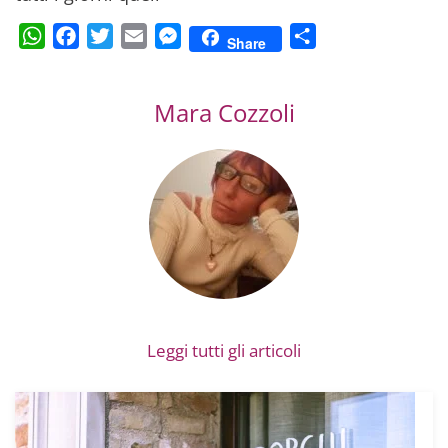
WhatsApp
Facebook
Twitter
Email
Messenger
Condividi
Share
Mara Cozzoli
Leggi tutti gli articoli