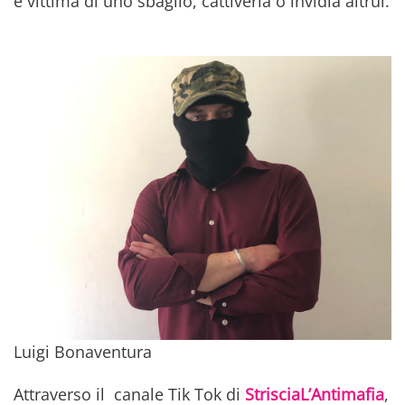
è vittima di uno sbaglio, cattiveria o invidia altrui.
Luigi Bonaventura
Attraverso il canale Tik Tok di
StrisciaL’Antimafia
,