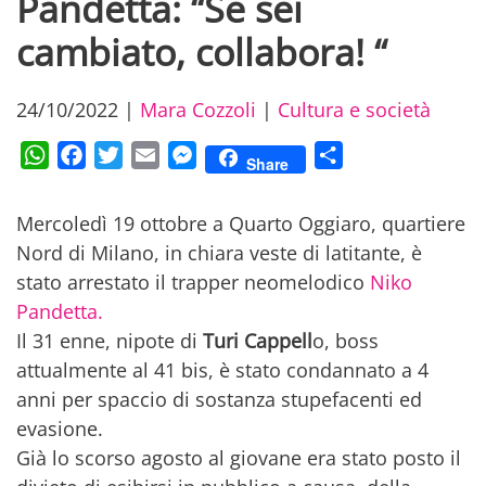
Pandetta: “Se sei
cambiato, collabora! “
24/10/2022
|
Mara Cozzoli
|
Cultura e società
WhatsApp
Facebook
Twitter
Email
Messenger
Condividi
Share
Mercoledì 19 ottobre a Quarto Oggiaro, quartiere
Nord di Milano, in chiara veste di latitante, è
stato arrestato il trapper neomelodico
Niko
Pandetta.
Il 31 enne, nipote di
Turi Cappell
o, boss
attualmente al 41 bis, è stato condannato a 4
anni per spaccio di sostanza stupefacenti ed
evasione.
Già lo scorso agosto al giovane era stato posto il