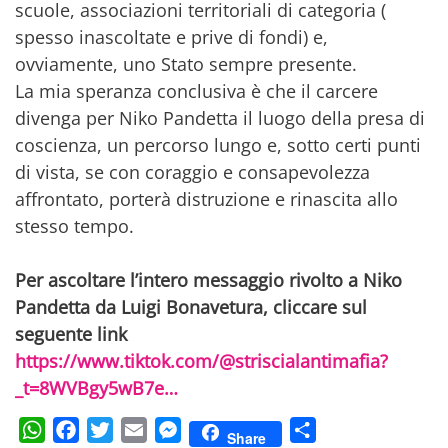
scuole, associazioni territoriali di categoria (
spesso inascoltate e prive di fondi) e,
ovviamente, uno Stato sempre presente.
La mia speranza conclusiva è che il carcere
divenga per Niko Pandetta il luogo della presa di
coscienza, un percorso lungo e, sotto certi punti
di vista, se con coraggio e consapevolezza
affrontato, porterà distruzione e rinascita allo
stesso tempo.
Per ascoltare l’intero messaggio rivolto a Niko
Pandetta da Luigi Bonavetura, cliccare sul
seguente link
https://www.tiktok.com/@striscialantimafia?
_t=8WVBgy5wB7e…
WhatsApp
Facebook
Twitter
Email
Messenger
Condividi
Share