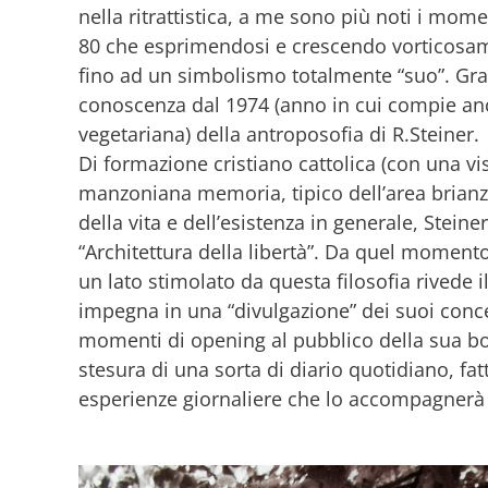
nella ritrattistica, a me sono più noti i mom
80 che esprimendosi e crescendo vorticosame
fino ad un simbolismo totalmente “suo”. Gran
conoscenza dal 1974 (anno in cui compie anc
vegetariana) della antroposofia di R.Steiner.
Di formazione cristiano cattolica (con una vis
manzoniana memoria, tipico dell’area brianzo
della vita e dell’esistenza in generale, Steine
“Architettura della libertà”. Da quel momento
un lato stimolato da questa filosofia rivede il
impegna in una “divulgazione” dei suoi conce
momenti di opening al pubblico della sua bot
stesura di una sorta di diario quotidiano, fat
esperienze giornaliere che lo accompagnerà f