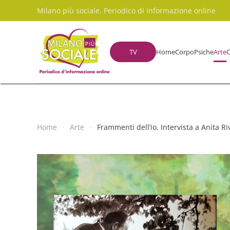
Milano più sociale. Periodico di informazione online
Skip to main content
TV
Home
Corpo
Psiche
Arte
C
Home
Arte
Frammenti dell’io. Intervista a Anita Ri