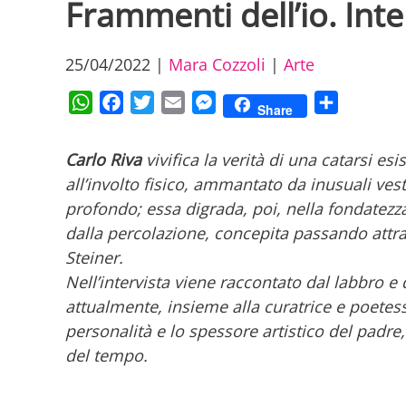
Frammenti dell’io. Inte
25/04/2022
|
Mara Cozzoli
|
Arte
WhatsApp
Facebook
Twitter
Email
Messenger
Condividi
Share
Carlo Riva
vivifica la verità di una catarsi e
all’involto fisico, ammantato da inusuali ves
profondo; essa digrada, poi, nella fondatezz
dalla percolazione, concepita passando attr
Steiner.
Nell’intervista viene raccontato dal labbro e 
attualmente, insieme alla curatrice e poete
personalità e lo spessore artistico del padre
del tempo.