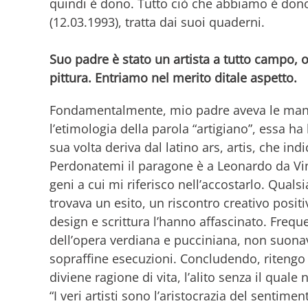
quindi è dono. Tutto ciò che abbiamo è do
(12.03.1993), tratta dai suoi quaderni.
Suo padre è stato un artista a tutto campo, o
pittura. Entriamo nel merito ditale aspetto.
Fondamentalmente, mio padre aveva le mani 
l’etimologia della parola “artigiano”, essa ha
sua volta deriva dal latino ars, artis, che indi
Perdonatemi il paragone è a Leonardo da Vinc
geni a cui mi riferisco nell’accostarlo. Quals
trovava un esito, un riscontro creativo posit
design e scrittura l’hanno affascinato. Frequ
dell’opera verdiana e pucciniana, non suon
sopraffine esecuzioni. Concludendo, ritengo 
diviene ragione di vita, l’alito senza il quale
“I veri artisti sono l’aristocrazia del sentimen