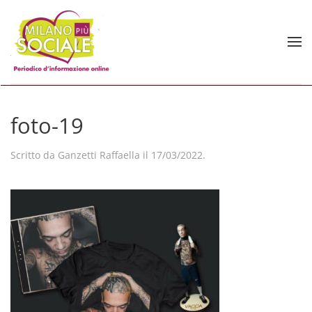
Skip to main content
foto-19
Scritto da
Ganzetti Raffaella
il
17/03/2022
.