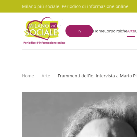
Milano più sociale. Periodico di informazione online
Skip to main content
TV
Home
Corpo
Psiche
Arte
C
Home
Arte
Frammenti dell’io. Intervista a Mario Pi