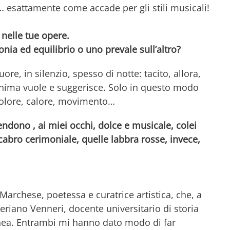
 esattamente come accade per gli stili musicali!
 nelle tue opere.
ia ed equilibrio o uno prevale sull’altro?
e, in silenzio, spesso di notte: tacito, allora,
nima vuole e suggerisce. Solo in questo modo
colore, calore, movimento…
rendono , ai miei occhi, dolce e musicale, colei
abro cerimoniale, quelle labbra rosse, invece,
archese, poetessa e curatrice artistica, che, a
leriano Venneri, docente universitario di storia
anea. Entrambi mi hanno dato modo di far