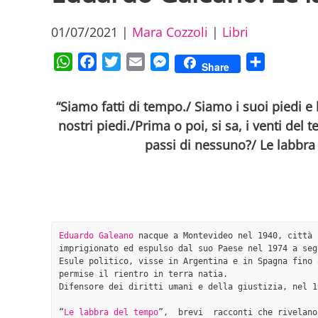
01/07/2021
|
Mara Cozzoli
|
Libri
WhatsApp
Facebook
Twitter
Email
Messenger
Condividi
Share
“Siamo fatti di tempo./ Siamo i suoi piedi 
nostri piedi./Prima o poi, si sa, i venti del
passi di nessuno?/ Le labbra
Eduardo Galeano
 nacque a Montevideo nel 1940, città 
imprigionato ed espulso dal suo Paese nel 1974 a seg
Esule politico, visse in Argentina e in Spagna fino 
permise il rientro in terra natia.

Difensore dei diritti umani e della giustizia, nel 1
“
Le labbra del tempo
”,  brevi  racconti che rivelano