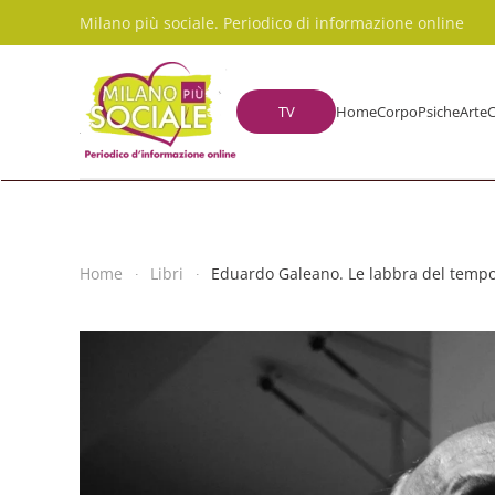
Milano più sociale. Periodico di informazione online
Skip to main content
TV
Home
Corpo
Psiche
Arte
C
Home
Libri
Eduardo Galeano. Le labbra del tempo