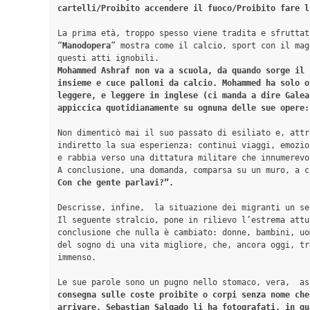
cartelli/Proibito accendere il fuoco/Proibito fare l
La prima età, troppo spesso viene tradita e sfruttata
“
Manodopera
” mostra come il calcio, sport con il mag
Mohammed Ashraf non va a scuola, da quando sorge il 
insieme e cuce palloni da calcio. Mohammed ha solo o
leggere, e leggere in inglese (ci manda a dire Galea
appiccica quotidianamente su ognuna delle sue opere:
Non dimenticò mai il suo passato di esiliato e, attr
indiretto la sua esperienza: continui viaggi, emozio
e rabbia verso una dittatura militare che innumerevo
A conclusione, una domanda, comparsa su un muro, a c
Con che gente parlavi?”.
Descrisse, infine,  la situazione dei migranti un se
Il seguente stralcio, pone in rilievo l’estrema attu
conclusione che nulla è cambiato: donne, bambini, uo
del sogno di una vita migliore, che, ancora oggi, tr
immenso.

Le sue parole sono un pugno nello stomaco, vera,  as
consegna sulle coste proibite o corpi senza nome che
arrivare. Sebastian Salgado li ha fotografati, in qu