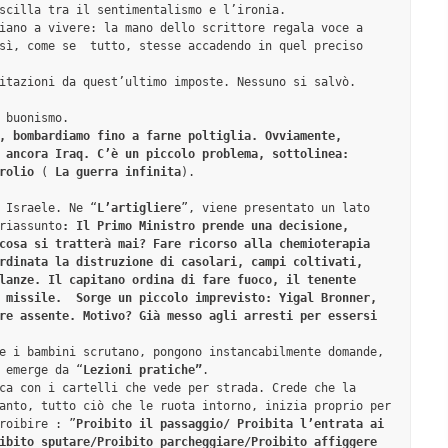
scilla tra il sentimentalismo e l’ironia.

iano a vivere: la mano dello scrittore regala voce a 
sì, come se  tutto, stesse accadendo in quel preciso 
itazioni da quest’ultimo imposte. Nessuno si salvò.

 buonismo.

, bombardiamo fino a farne poltiglia. Ovviamente, 
 ancora Iraq. C’è un piccolo problema, sottolinea: 
rolio
 ( 
La guerra infinita
).

 Israele. Ne “
L’artigliere
”, viene presentato un lato 
riassunto
: Il Primo Ministro prende una decisione, 
cosa si tratterà mai? Fare ricorso alla chemioterapia 
rdinata la distruzione di casolari, campi coltivati, 
lanze. Il capitano ordina di fare fuoco, il tenente 
 missile.  Sorge un piccolo imprevisto: Yigal Bronner, 
re assente. Motivo? Già messo agli arresti per essersi 
e i bambini scrutano, pongono instancabilmente domande, 
 emerge da “
Lezioni pratiche”
.

ca con i cartelli che vede per strada. Crede che la 
anto, tutto ciò che le ruota intorno, inizia proprio per 
roibire : ”
Proibito il passaggio/ Proibita l’entrata ai 
ibito sputare/Proibito parcheggiare/Proibito affiggere 