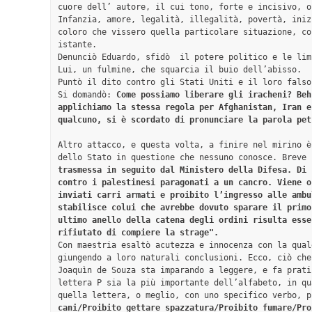
cuore dell’ autore, il cui tono, forte e incisivo, o
Infanzia, amore, legalità, illegalità, povertà, iniz
coloro che vissero quella particolare situazione, co
istante.

Denunciò Eduardo, sfidò  il potere politico e le lim
Lui, un fulmine, che squarcia il buio dell’abisso.

Puntò il dito contro gli Stati Uniti e il loro falso
Si domandò: 
Come possiamo liberare gli iracheni? Beh
applichiamo la stessa regola per Afghanistan, Iran e
qualcuno, si è scordato di pronunciare la parola pet
Altro attacco, e questa volta, a finire nel mirino è
dello Stato in questione che nessuno conosce. Breve 
trasmessa in seguito dal Ministero della Difesa. Di 
contro i palestinesi paragonati a un cancro. Viene o
inviati carri armati e proibito l’ingresso alle ambu
stabilisce colui che avrebbe dovuto sparare il primo
ultimo anello della catena degli ordini risulta esse
rifiutato di compiere la strage".
Con maestria esaltò acutezza e innocenza con la qual
giungendo a loro naturali conclusioni. Ecco, ciò che
Joaquìn de Souza sta imparando a leggere, e fa prati
lettera P sia la più importante dell’alfabeto, in qu
quella lettera, o meglio, con uno specifico verbo, p
cani/Proibito gettare spazzatura/Proibito fumare/Pro