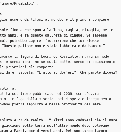
’amore/Proibito…
“ .

.  

gior numero di tifosi al mondo, è il primo a compiere 
sole fino a che spunta la luna, taglia, ritaglia, mette 
tto anni, e fa questo dall’età di cinque. Se sapesse 
no), potrebbe capire l’iscrizione che lui stesso 
 “Questo pallone non è stato fabbricato da bambini”. 

averso la figura di Leonardo Rossiello, narra in modo 
ni e sensazioni incise sulla pelle, senso di spaesamento 
li privazioni gli comportò. 

ui dare risposta: 
“E allora, dov’eri?  Che parole dicevi? 
colo fa. 

alità del libro pubblicato nel 2006, con l’ovvia 
mini in fuga dalla miseria, nel disperato inseguimento 
ovano pietra sepolcrale nella profondità del mare 
soluta e cruda realtà : 
“…Altri sono cadaveri che il mare 
 giacciono sotto terra nell’altro mondo dove volevano 
aranta Paesi, per diversi anni. Del suo lungo lavoro 